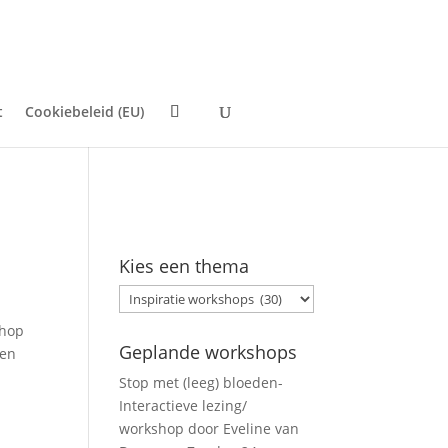
t
Cookiebeleid (EU)
Kies een thema
Kies
een
shop
thema
Geplande workshops
een
Stop met (leeg) bloeden-
Interactieve lezing/
workshop door Eveline van