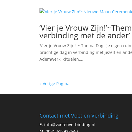
‘Vier je Vrouw Zijn!’~The
verbinding met de ander’
‘Vier je Vrouw Zijn!’ ~ Thema Dag: ‘Je eigen 
prachtige dag in verbinding met jezelf en an
Ademwerk, Rituelen,...
« Vorige Pagina
Contact met Voet en Verbinding
E:
info@voetenverbinding.nl
M:
0031-613937540